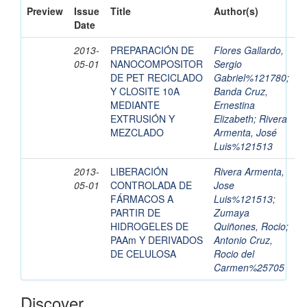
Preview
Issue
Title
Author(s)
Date
2013-
PREPARACIÓN DE
Flores Gallardo,
05-01
NANOCOMPOSITOR
Sergio
DE PET RECICLADO
Gabriel%121780
;
Y CLOSITE 10A
Banda Cruz,
MEDIANTE
Ernestina
EXTRUSIÓN Y
Elizabeth
;
Rivera
MEZCLADO
Armenta, José
Luis%121513
2013-
LIBERACIÓN
Rivera Armenta,
05-01
CONTROLADA DE
Jose
FÁRMACOS A
Luis%121513
;
PARTIR DE
Zumaya
HIDROGELES DE
Quiñones, Rocio
;
PAAm Y DERIVADOS
Antonio Cruz,
DE CELULOSA
Rocio del
Carmen%25705
Discover