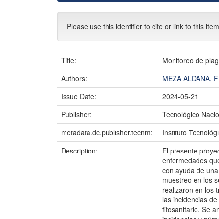
Please use this identifier to cite or link to this ite
Title:
Monitoreo de plag
Authors:
MEZA ALDANA, F
Issue Date:
2024-05-21
Publisher:
Tecnológico Nacio
metadata.dc.publisher.tecnm:
Instituto Tecnológ
Description:
El presente proyec
enfermedades que 
con ayuda de una 
muestreo en los s
realizaron en los 
las incidencias d
fitosanitario. Se 