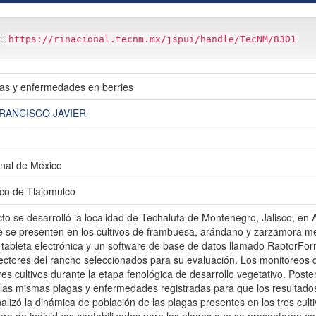
m:
https://rinacional.tecnm.mx/jspui/handle/TecNM/8301
as y enfermedades en berries
RANCISCO JAVIER
nal de México
ico de Tlajomulco
to se desarrolló la localidad de Techaluta de Montenegro, Jalisco, en A
se presenten en los cultivos de frambuesa, arándano y zarzamora me
tableta electrónica y un software de base de datos llamado RaptorForm
ectores del rancho seleccionados para su evaluación. Los monitoreos 
tres cultivos durante la etapa fenológica de desarrollo vegetativo. Poste
e las mismas plagas y enfermedades registradas para que los resultado
analizó la dinámica de población de las plagas presentes en los tres culti