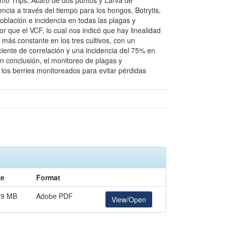
omo Trips, Acaro de dos puntos y Larva de
ncia a través del tiempo para los hongos, Botrytis,
oblación e incidencia en todas las plagas y
 que el VCF, lo cual nos indicó que hay linealidad
a más constante en los tres cultivos, con un
iente de correlación y una incidencia del 75% en
n conclusión, el monitoreo de plagas y
os berries monitoreados para evitar pérdidas
ze
Format
09 MB
Adobe PDF
View/Open