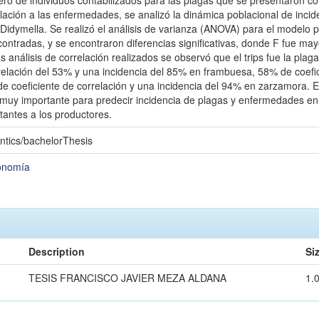
ero de individuos contabilizados para las plagas que se presentaron c
ación a las enfermedades, se analizó la dinámica poblacional de incide
idymella. Se realizó el análisis de varianza (ANOVA) para el modelo p
tradas, y se encontraron diferencias significativas, donde F fue mayor
os análisis de correlación realizados se observó que el trips fue la plag
rrelación del 53% y una incidencia del 85% en frambuesa, 58% de coefic
e coeficiente de correlación y una incidencia del 94% en zarzamora. E
uy importante para predecir incidencia de plagas y enfermedades en l
antes a los productores.
ntics/bachelorThesis
ronomía
Description
Si
TESIS FRANCISCO JAVIER MEZA ALDANA
1.