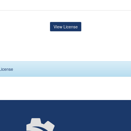
View License
License