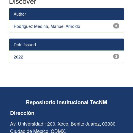
Discover
Author
Rodriguez Medina, Manuel Arnoldo
3
Date issued
2022
3
Repositorio Institucional TecNM
Dirección
Av. Universidad 1200, Xoco, Benito Juárez, 03330
Ciudad de México, CDMX.