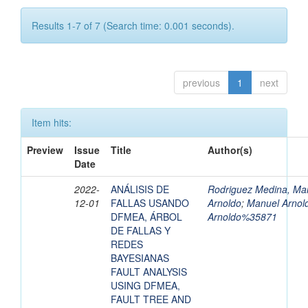
Results 1-7 of 7 (Search time: 0.001 seconds).
previous
1
next
Item hits:
Preview
Issue
Title
Author(s)
Date
2022-
ANÁLISIS DE
Rodriguez Medina, Ma
12-01
FALLAS USANDO
Arnoldo
;
Manuel Arnol
DFMEA, ÁRBOL
Arnoldo%35871
DE FALLAS Y
REDES
BAYESIANAS
FAULT ANALYSIS
USING DFMEA,
FAULT TREE AND