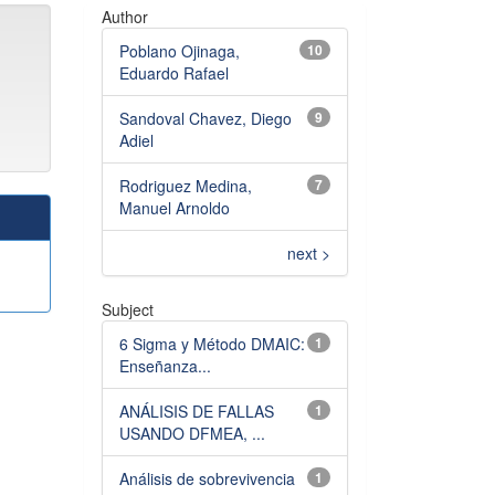
Author
Poblano Ojinaga,
10
Eduardo Rafael
Sandoval Chavez, Diego
9
Adiel
Rodriguez Medina,
7
Manuel Arnoldo
next >
Subject
6 Sigma y Método DMAIC:
1
Enseñanza...
ANÁLISIS DE FALLAS
1
USANDO DFMEA, ...
Análisis de sobrevivencia
1