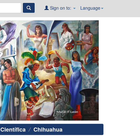
Sign on to:
Language
Científica
Chihuahua