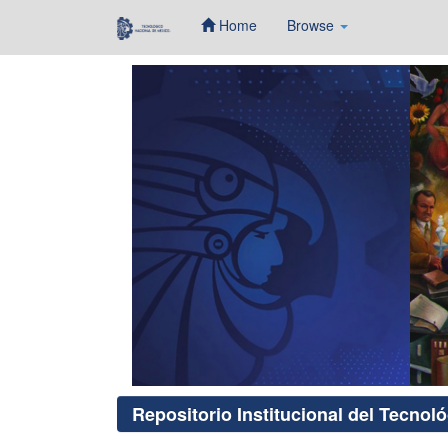
Home
Browse
Skip
navigation
Repositorio Institucional del Tecnol