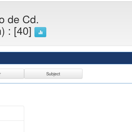
co de Cd.
) : [40]