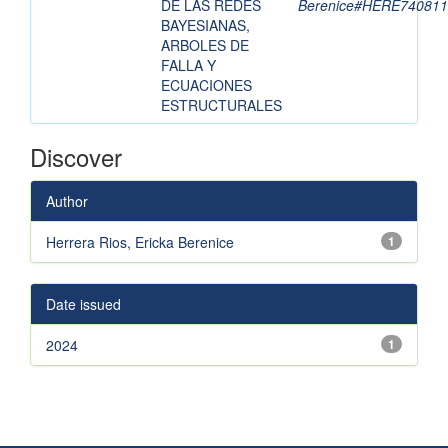
DE LAS REDES
Berenice#HERE7408
BAYESIANAS,
ARBOLES DE
FALLA Y
ECUACIONES
ESTRUCTURALES
Discover
Author
Herrera Rios, Ericka Berenice
1
Date issued
2024
1