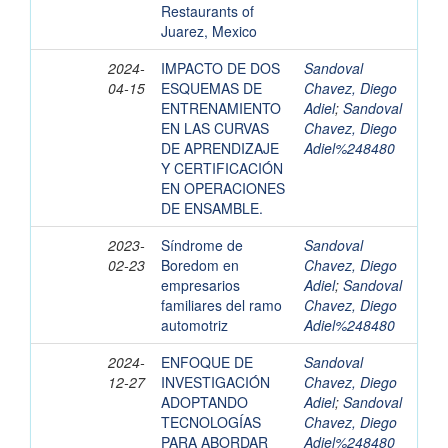
Restaurants of
Juarez, Mexico
2024-
IMPACTO DE DOS
Sandoval
04-15
ESQUEMAS DE
Chavez, Diego
ENTRENAMIENTO
Adiel
;
Sandoval
EN LAS CURVAS
Chavez, Diego
DE APRENDIZAJE
Adiel%248480
Y CERTIFICACIÓN
EN OPERACIONES
DE ENSAMBLE.
2023-
Síndrome de
Sandoval
02-23
Boredom en
Chavez, Diego
empresarios
Adiel
;
Sandoval
familiares del ramo
Chavez, Diego
automotriz
Adiel%248480
2024-
ENFOQUE DE
Sandoval
12-27
INVESTIGACIÓN
Chavez, Diego
ADOPTANDO
Adiel
;
Sandoval
TECNOLOGÍAS
Chavez, Diego
PARA ABORDAR
Adiel%248480