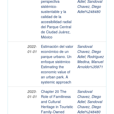
perspectiva
Adiel
;
Sandoval
sistémico-
Chavez, Diego
sustentable y la
Adiel%248480
calidad de la
accesibilidad radial
del Parque Central
de Ciudad Juárez,
México
2022-
Estimación del valor
Sandoval
01-01
económico de un
Chavez, Diego
parque urbano. Un
Adiel
;
Rodriguez
enfoque sistémico
Medina, Manuel
Estimating the
Arnoldo%35871
economic value of
an urban park. A
systemic approach
2023-
Chapter 20 The
Sandoval
01-01
Role of Familiness
Chavez, Diego
and Cultural
Adiel
;
Sandoval
Heritage in Touristic
Chavez, Diego
Family-Owned
Adiel%248480