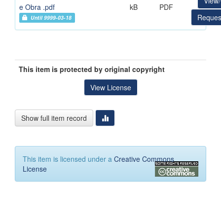
View
e Obra .pdf
kB
PDF
Reques
Until 9999-03-18
This item is protected by original copyright
View License
Show full item record
This item is licensed under a
Creative Commons
License