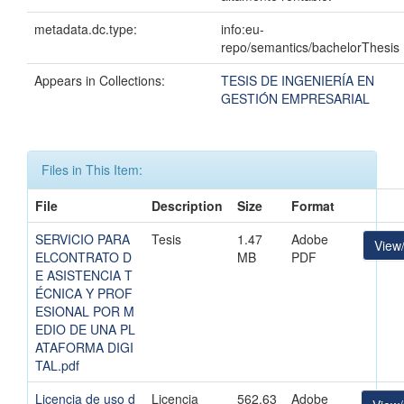
metadata.dc.type:
info:eu-
repo/semantics/bachelorThesis
Appears in Collections:
TESIS DE INGENIERÍA EN
GESTIÓN EMPRESARIAL
Files in This Item:
File
Description
Size
Format
SERVICIO PARA
Tesis
1.47
Adobe
View
ELCONTRATO D
MB
PDF
E ASISTENCIA T
ÉCNICA Y PROF
ESIONAL POR M
EDIO DE UNA PL
ATAFORMA DIGI
TAL.pdf
Licencia de uso d
Licencia
562.63
Adobe