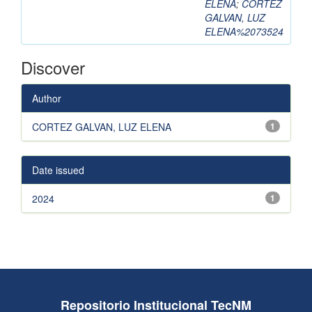
ELENA
;
CORTEZ
GALVAN, LUZ
ELENA%2073524
Discover
Author
CORTEZ GALVAN, LUZ ELENA
1
Date issued
2024
1
Repositorio Institucional TecNM