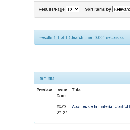
Results/Page
|
Sort items by
Results 1-1 of 1 (Search time: 0.001 seconds).
Item hits:
Preview
Issue
Title
Date
2025-
Apuntes de la materia: Control 
01-31