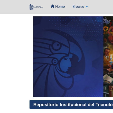
Home
Browse
Skip
navigation
Repositorio Institucional del Tecnol