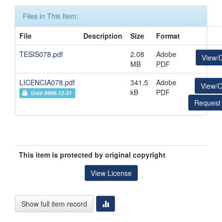
Files in This Item:
File
Description
Size
Format
TESIS078.pdf
2.08
Adobe
View/
MB
PDF
LICENCIA078.pdf
341.5
Adobe
View/
kB
PDF
Until 9999-12-31
Request
This item is protected by original copyright
View License
Show full item record