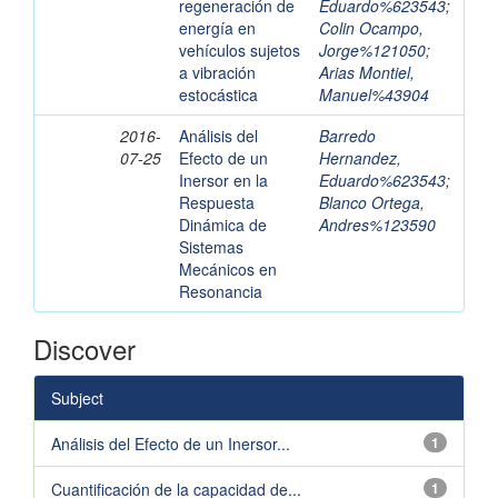
regeneración de
Eduardo%623543
;
energía en
Colin Ocampo,
vehículos sujetos
Jorge%121050
;
a vibración
Arias Montiel,
estocástica
Manuel%43904
2016-
Análisis del
Barredo
07-25
Efecto de un
Hernandez,
Inersor en la
Eduardo%623543
;
Respuesta
Blanco Ortega,
Dinámica de
Andres%123590
Sistemas
Mecánicos en
Resonancia
Discover
Subject
Análisis del Efecto de un Inersor...
1
Cuantificación de la capacidad de...
1