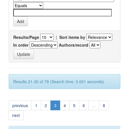
Results/Page
|
Sort items by
In order
Authors/record
Results 21-30 of 78 (Search time: 0.001 seconds).
previous
1
2
3
4
5
6
...
8
next