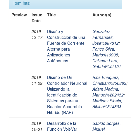
Item hits:
Preview
Issue
Title
Author(s)
Date
2019-
Diseño y
Gonzalez
12-17
Construcción de una
Fernandez,
Fuente de Corriente
Jose%887312
;
Alterna para
Ponce Silva,
Aplicaciones
Mario%19905
;
Autónomas
Calzada Lara,
Gabriel%41191
2019-
Diseño de Un
Rios Enriquez,
11-29
Controlador Neuronal
Christian%850883
;
Utilizando la
Adam Medina,
Identificación de
Manuel%202452
;
Sistemas para un
Martinez Sibaja,
Reactor Anaerobio
Albino%314803
Híbrido (RAH)
2019-
Desarrollo de la
Sabido Borges,
10-31
Función Volt-Var
Miguel