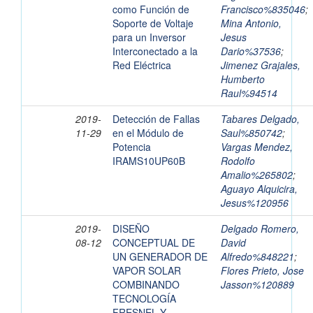
como Función de
Francisco%835046
;
Soporte de Voltaje
Mina Antonio,
para un Inversor
Jesus
Interconectado a la
Dario%37536
;
Red Eléctrica
Jimenez Grajales,
Humberto
Raul%94514
2019-
Detección de Fallas
Tabares Delgado,
11-29
en el Módulo de
Saul%850742
;
Potencia
Vargas Mendez,
IRAMS10UP60B
Rodolfo
Amalio%265802
;
Aguayo Alquicira,
Jesus%120956
2019-
DISEÑO
Delgado Romero,
08-12
CONCEPTUAL DE
David
UN GENERADOR DE
Alfredo%848221
;
VAPOR SOLAR
Flores Prieto, Jose
COMBINANDO
Jasson%120889
TECNOLOGÍA
FRESNEL Y