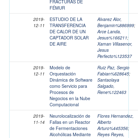
FRACTURAS DE
FÉMUR
2019-
ESTUDIO DE LA
Alvarez Alor,
12-11
TRANSFERENCIA
Benjamin%886999
;
DE CALOR DE UN
Arce Landa,
CAPTADOR SOLAR
Jesus%166211
;
DE AIRE
Xaman Villasenor,
Jesus
Perfecto%123537
2019-
Modelo de
Ruiz Paz, Sergio
12-11
Orquestación
Fabian%628645
;
Dinámica de Software
Santaolaya
como Servicio para
Salgado,
Procesos de
Rene%122463
Negocios en la Nube
Computacional
2019-
Neurolocalización de
Flores Hernandez,
11-14
Fallas en un Reactor
Alberto
de Fermentaciones
Arturo%445356
;
Alcohólicas Mediante
Reyes Reyes,