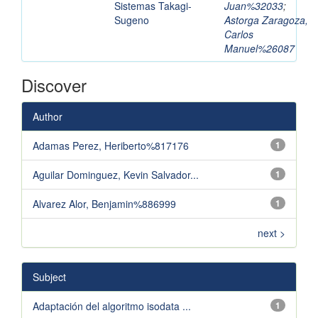
Sistemas Takagi-
Juan%32033
;
Sugeno
Astorga Zaragoza,
Carlos
Manuel%26087
Discover
Author
Adamas Perez, Heriberto%817176
1
Aguilar Dominguez, Kevin Salvador...
1
Alvarez Alor, Benjamin%886999
1
next >
Subject
Adaptación del algoritmo isodata ...
1