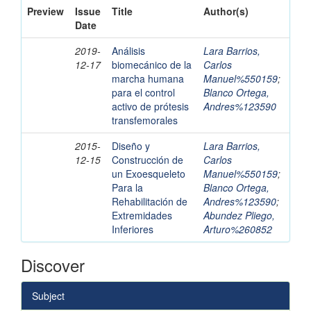
Preview
Issue
Title
Author(s)
Date
2019-
Análisis
Lara Barrios,
12-17
biomecánico de la
Carlos
marcha humana
Manuel%550159
;
para el control
Blanco Ortega,
activo de prótesis
Andres%123590
transfemorales
2015-
Diseño y
Lara Barrios,
12-15
Construcción de
Carlos
un Exoesqueleto
Manuel%550159
;
Para la
Blanco Ortega,
Rehabilitación de
Andres%123590
;
Extremidades
Abundez Pliego,
Inferiores
Arturo%260852
Discover
Subject