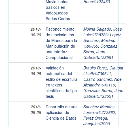
Movimientos
Rene%122463
Básicos en
Videojuegos
Serios Cortos
2018-
Reconocimiento
Molina Salgado, Jose
06-29
de movimientos
Luis%738786
;
Lopez
de Manos para la
Sanchez, Maximo
Manipulación de
%89655
;
Gonzalez
una Interfaz
Serna, Juan
Computacional
Gabriel%123551
2018-
Validación
Braulio Perez, Claudia
09-25
automática del
Lizeth%739611
;
estilo de escritura
Castro Sanchez, Noe
en textos
Alejandro%43119
;
científicos de tipo
Gonzalez Serna, Juan
tesis
Gabriel%123551
2018-
Desarrollo de una
Sanchez Mendez,
09-28
aplicación de
Lorenzo%772662
;
Ciencia de Datos
Perez Ortega,
Joaquin%7939