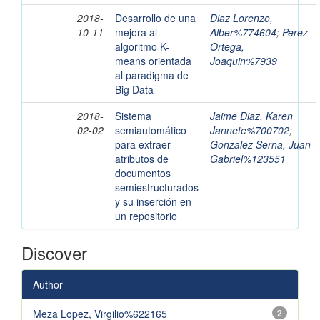
2018-
Desarrollo de una
Diaz Lorenzo,
10-11
mejora al
Alber%774604
;
Perez
algoritmo K-
Ortega,
means orientada
Joaquin%7939
al paradigma de
Big Data
2018-
Sistema
Jaime Diaz, Karen
02-02
semiautomático
Jannete%700702
;
para extraer
Gonzalez Serna, Juan
atributos de
Gabriel%123551
documentos
semiestructurados
y su inserción en
un repositorio
Discover
Author
Meza Lopez, Virgilio%622165
2