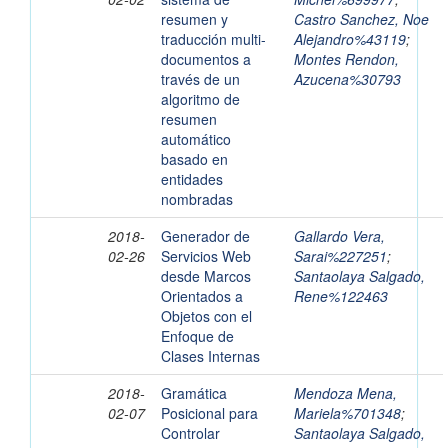
resumen y
Castro Sanchez, Noe
traducción multi-
Alejandro%43119
;
documentos a
Montes Rendon,
través de un
Azucena%30793
algoritmo de
resumen
automático
basado en
entidades
nombradas
2018-
Generador de
Gallardo Vera,
02-26
Servicios Web
Sarai%227251
;
desde Marcos
Santaolaya Salgado,
Orientados a
Rene%122463
Objetos con el
Enfoque de
Clases Internas
2018-
Gramática
Mendoza Mena,
02-07
Posicional para
Mariela%701348
;
Controlar
Santaolaya Salgado,