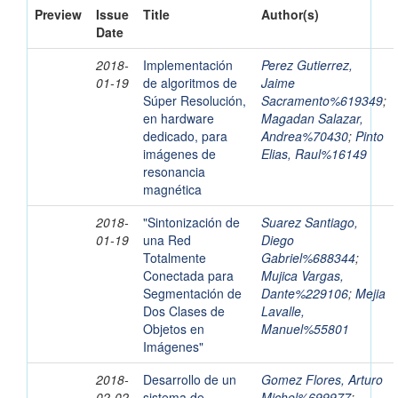
Preview
Issue
Title
Author(s)
Date
2018-
Implementación
Perez Gutierrez,
01-19
de algoritmos de
Jaime
Súper Resolución,
Sacramento%619349
;
en hardware
Magadan Salazar,
dedicado, para
Andrea%70430
;
Pinto
imágenes de
Elias, Raul%16149
resonancia
magnética
2018-
"Sintonización de
Suarez Santiago,
01-19
una Red
Diego
Totalmente
Gabriel%688344
;
Conectada para
Mujica Vargas,
Segmentación de
Dante%229106
;
Mejia
Dos Clases de
Lavalle,
Objetos en
Manuel%55801
Imágenes"
2018-
Desarrollo de un
Gomez Flores, Arturo
02-02
sistema de
Michel%699977
;