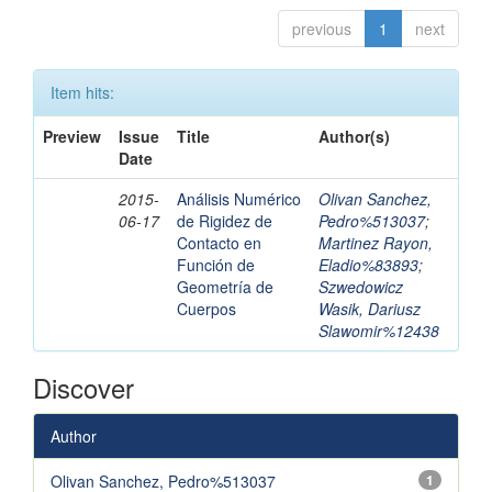
previous
1
next
Item hits:
Preview
Issue
Title
Author(s)
Date
2015-
Análisis Numérico
Olivan Sanchez,
06-17
de Rigidez de
Pedro%513037
;
Contacto en
Martinez Rayon,
Función de
Eladio%83893
;
Geometría de
Szwedowicz
Cuerpos
Wasik, Dariusz
Slawomir%12438
Discover
Author
Olivan Sanchez, Pedro%513037
1