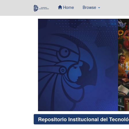
Home
Browse
Skip
navigation
Repositorio Institucional del Tecnol