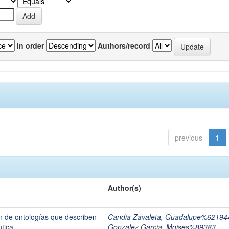
In order
Authors/record
previous
1
Author(s)
 de ontologías que describen
Candia Zavaleta, Guadalupe%62194
ntica
Gonzalez Garcia, Moises%89383