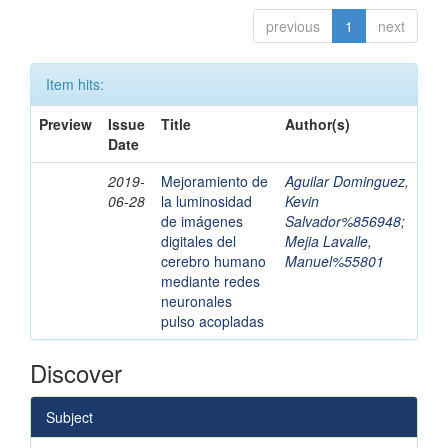
previous
1
next
Item hits:
Preview
Issue
Title
Author(s)
Date
2019-
Mejoramiento de
Aguilar Dominguez,
06-28
la luminosidad
Kevin
de imágenes
Salvador%856948
;
digitales del
Mejia Lavalle,
cerebro humano
Manuel%55801
mediante redes
neuronales
pulso acopladas
Discover
Subject