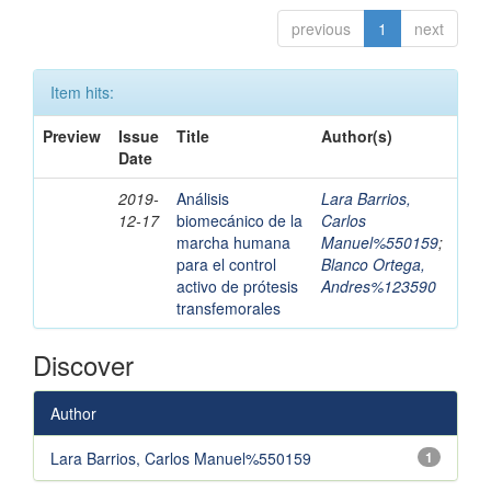
previous
1
next
Item hits:
Preview
Issue
Title
Author(s)
Date
2019-
Análisis
Lara Barrios,
12-17
biomecánico de la
Carlos
marcha humana
Manuel%550159
;
para el control
Blanco Ortega,
activo de prótesis
Andres%123590
transfemorales
Discover
Author
Lara Barrios, Carlos Manuel%550159
1