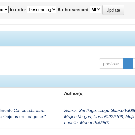
In order
Authors/record
previous
1
Author(s)
almente Conectada para
Suarez Santiago, Diego Gabriel%68
e Objetos en Imágenes"
Mujica Vargas, Dante%229106
;
Meji
Lavalle, Manuel%55801