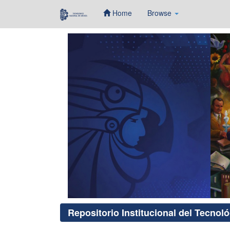
Home
Browse
Skip
navigation
Repositorio Institucional del Tecnol