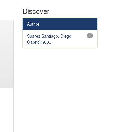
Discover
Author
Suarez Santiago, Diego
1
Gabriel%68...