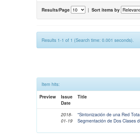
Results/Page
|
Sort items by
Results 1-1 of 1 (Search time: 0.001 seconds).
Item hits:
Preview
Issue
Title
Date
2018-
"Sintonización de una Red Tot
01-19
Segmentación de Dos Clases d