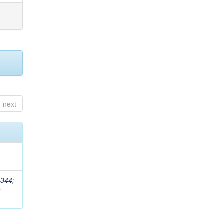
next
8344
;
a