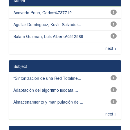
Author
Acevedo Pena, Carlos%737712
1
Aguilar Dominguez, Kevin Salvador...
1
Balam Guzman, Luis Alberto%512589
1
next >
Subject
"Sintonización de una Red Totalme...
1
Adaptación del algoritmo isodata ...
1
Almacenamiento y manipulación de ...
1
next >