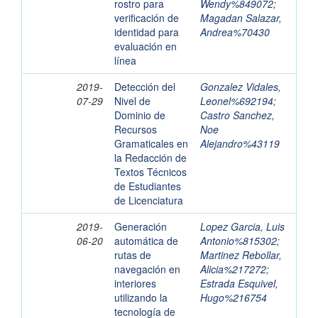
rostro para
Wendy%849072
;
verificación de
Magadan Salazar,
identidad para
Andrea%70430
evaluación en
línea
2019-
Detección del
Gonzalez Vidales,
07-29
Nivel de
Leonel%692194
;
Dominio de
Castro Sanchez,
Recursos
Noe
Gramaticales en
Alejandro%43119
la Redacción de
Textos Técnicos
de Estudiantes
de Licenciatura
2019-
Generación
Lopez Garcia, Luis
06-20
automática de
Antonio%815302
;
rutas de
Martinez Rebollar,
navegación en
Alicia%217272
;
interiores
Estrada Esquivel,
utilizando la
Hugo%216754
tecnología de