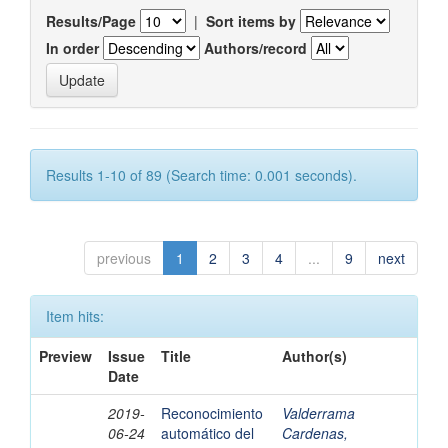
Results/Page
|
Sort items by
In order
Authors/record
Results 1-10 of 89 (Search time: 0.001 seconds).
previous
1
2
3
4
...
9
next
Item hits:
Preview
Issue
Title
Author(s)
Date
2019-
Reconocimiento
Valderrama
06-24
automático del
Cardenas,