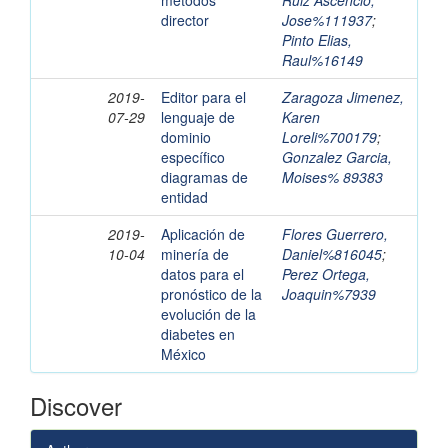
métodos
Ruiz Ascencio,
director
Jose%111937
;
Pinto Elias,
Raul%16149
2019-
Editor para el
Zaragoza Jimenez,
07-29
lenguaje de
Karen
dominio
Loreli%700179
;
específico
Gonzalez Garcia,
diagramas de
Moises% 89383
entidad
2019-
Aplicación de
Flores Guerrero,
10-04
minería de
Daniel%816045
;
datos para el
Perez Ortega,
pronóstico de la
Joaquin%7939
evolución de la
diabetes en
México
Discover