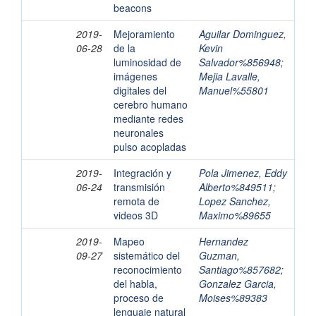
beacons
2019-
Mejoramiento
Aguilar Dominguez,
06-28
de la
Kevin
luminosidad de
Salvador%856948
;
imágenes
Mejia Lavalle,
digitales del
Manuel%55801
cerebro humano
mediante redes
neuronales
pulso acopladas
2019-
Integración y
Pola Jimenez, Eddy
06-24
transmisión
Alberto%849511
;
remota de
Lopez Sanchez,
videos 3D
Maximo%89655
2019-
Mapeo
Hernandez
09-27
sistemático del
Guzman,
reconocimiento
Santiago%857682
;
del habla,
Gonzalez Garcia,
proceso de
Moises%89383
lenguaje natural