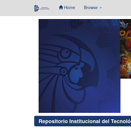
Home
Browse
Skip
navigation
Repositorio Institucional del Tecnol