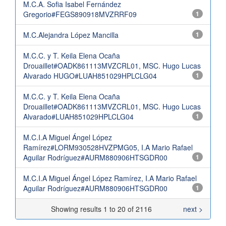
M.C.A. Sofia Isabel Fernández
Gregorio#FEGS890918MVZRRF09
1
M.C.Alejandra López Mancilla
1
M.C.C. y T. Keila Elena Ocaña
Drouaillet#OADK861113MVZCRL01, MSC. Hugo Lucas
Alvarado HUGO#LUAH851029HPLCLG04
1
M.C.C. y T. Keila Elena Ocaña
Drouaillet#OADK861113MVZCRL01, MSC. Hugo Lucas
Alvarado#LUAH851029HPLCLG04
1
M.C.I.A Miguel Ángel López
Ramírez#LORM930528HVZPMG05, I.A Mario Rafael
Aguilar Rodríguez#AURM880906HTSGDR00
1
M.C.I.A Miguel Ángel López Ramírez, I.A Mario Rafael
Aguilar Rodríguez#AURM880906HTSGDR00
1
Showing results 1 to 20 of 2116
next >