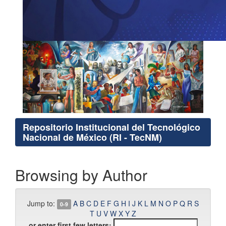
Repositorio Institucional del Tecnológico
Nacional de México (RI - TecNM)
Browsing by Author
Jump to:
A
B
C
D
E
F
G
H
I
J
K
L
M
N
O
P
Q
R
S
0-9
T
U
V
W
X
Y
Z
or enter first few letters: