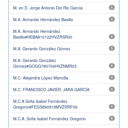
M. en D. Jorge Antonio Del Rio García
1
M.A. Armando Hernández Basilio
1
M.A. Armando Hernández
Basilio#HEBA810122HVZRSR00
1
M.A. Gerardo González Gómez
1
M.A. Gerardo González
Gómez#GOGG780704HVZNMR03
1
M.C. Alejandra López Mancilla
1
M.C. FRANCISCO JAVIER, JARA GARCÍA
1
M.C.A Sofia Isabel Fernández
Gregorio#FEGS890918MVZRRF09
1
M.C.A. Sofia Isabel Fernández Gregorio
1