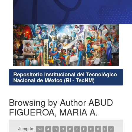
Repositorio Institucional del Tecnológico
Nacional de México (RI - TecNM)
Browsing by Author ABUD
FIGUEROA, MARIA A.
Jump to:
0-9
A
B
C
D
E
F
G
H
I
J