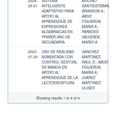
2024-
SISTEMA
MUCIÑO
05-01
INTELIGENTE
SANTIESTEBAN,
ADAPTATIVO PARA
BRANDON A.
;
APOYO AL
ABUD
APRENDIZAJE DE
FIGUEROA,
EXPRESIONES
MARIA A.
;
ALGEBRAICAS EN
PAREDES
PRIMER AÑO DE
VALVERDE,
SECUNDARIA
MARIO A.
2023-
USO DE REALIDAD
SANCHEZ
07-30
AUMENTADA CON
MARTINEZ,
CONTROL GESTUAL
RAUL D.
;
ABUD
DE MANOS EN
FIGUEROA,
APOYO AL
MARIA A.
;
APRENDIZAJE DE LA
JUAREZ
LECTOESCRITURA
MARTINEZ,
ULISES
Showing results 1 to 4 of 4