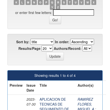
K
L
M
N
O
P
Q
R
S
T
U
V
W
X
Y
Z
or enter first few letters:
Sort by:
In order:
Results/Page
Authors/Record:
Showing results 1 to 4 of 4
Preview
Issue
Title
Author(s)
Date
2023-
APLICACION DE
RAMIREZ
07-30
TECNICAS DE
FLORES,
SEGUIMIENTO DE
MIGUEL A.
;