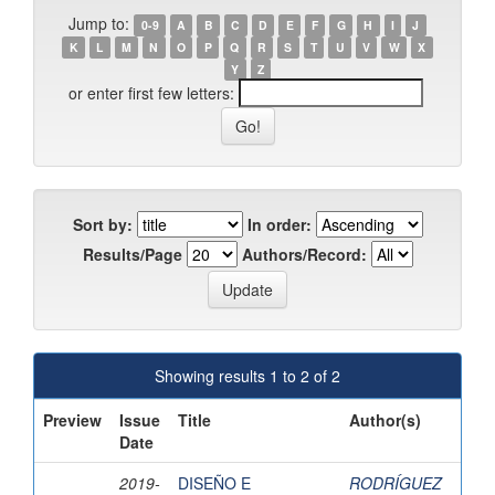
Jump to:
0-9
A
B
C
D
E
F
G
H
I
J
K
L
M
N
O
P
Q
R
S
T
U
V
W
X
Y
Z
or enter first few letters:
Sort by:
In order:
Results/Page
Authors/Record:
Showing results 1 to 2 of 2
Preview
Issue
Title
Author(s)
Date
2019-
DISEÑO E
RODRÍGUEZ