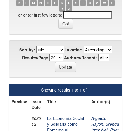
K
L
M
N
O
P
Q
R
S
T
U
V
W
X
Y
Z
or enter first few letters:
Sort by:
In order:
Results/Page
Authors/Record:
Showing results 1 to 1 of 1
Preview
Issue
Title
Author(s)
Date
2025-
La Economía Social
Arguello
12
y Solidaria como
Rayon, Brenda
Fomento al
Itzel
;
Nah Poot,