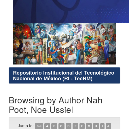
Repositorio Institucional del Tecnológico
Nacional de México (RI - TecNM)
Browsing by Author Nah
Poot, Noe Ussiel
Jump to:
0-9
A
B
C
D
E
F
G
H
I
J