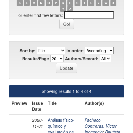
K
L
M
N
O
P
Q
R
S
T
U
V
W
X
Y
Z
or enter first few letters:
Sort by:
In order:
Results/Page
Authors/Record:
Showing results 1 to 4 of 4
Preview
Issue
Title
Author(s)
Date
2020-
Análisis físico-
Pacheco
11-01
químico y
Contreras, Víctor
evaluación de
Inocencio
;
Bautista