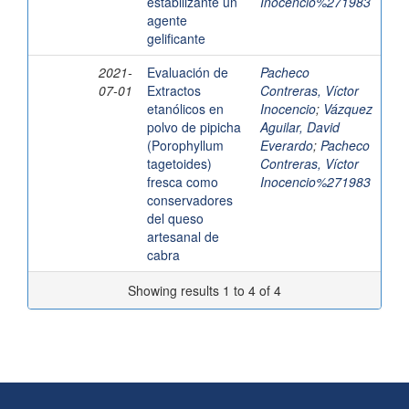
estabilizante un
Inocencio%271983
agente
gelificante
2021-
Evaluación de
Pacheco
07-01
Extractos
Contreras, Víctor
etanólicos en
Inocencio
;
Vázquez
polvo de pipicha
Aguilar, David
(Porophyllum
Everardo
;
Pacheco
tagetoides)
Contreras, Víctor
fresca como
Inocencio%271983
conservadores
del queso
artesanal de
cabra
Showing results 1 to 4 of 4