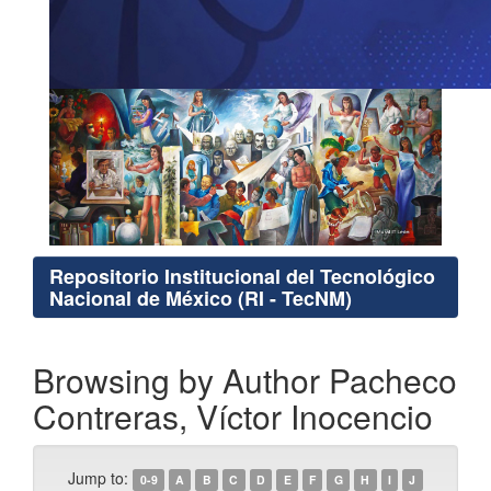
Repositorio Institucional del Tecnológico
Nacional de México (RI - TecNM)
Browsing by Author Pacheco
Contreras, Víctor Inocencio
Jump to:
0-9
A
B
C
D
E
F
G
H
I
J