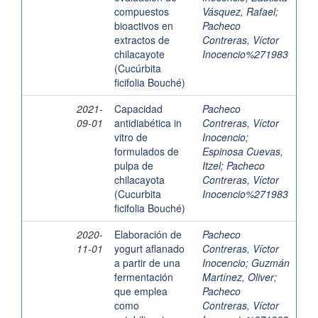
compuestos
Vásquez, Rafael
;
bioactivos en
Pacheco
extractos de
Contreras, Víctor
chilacayote
Inocencio%271983
(Cucúrbita
ficifolia Bouché)
2021-
Capacidad
Pacheco
09-01
antidiabética in
Contreras, Víctor
vitro de
Inocencio
;
formulados de
Espinosa Cuevas,
pulpa de
Itzel
;
Pacheco
chilacayota
Contreras, Víctor
(Cucurbita
Inocencio%271983
ficifolia Bouché)
2020-
Elaboración de
Pacheco
11-01
yogurt aflanado
Contreras, Víctor
a partir de una
Inocencio
;
Guzmán
fermentación
Martínez, Oliver
;
que emplea
Pacheco
como
Contreras, Víctor