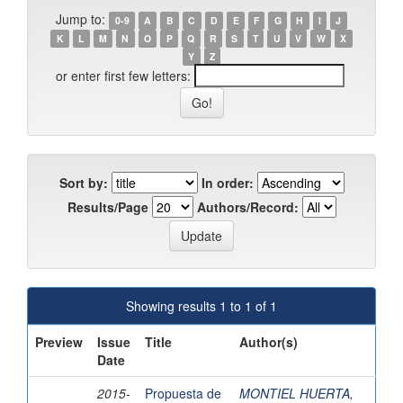
Jump to:
0-9
A
B
C
D
E
F
G
H
I
J
K
L
M
N
O
P
Q
R
S
T
U
V
W
X
Y
Z
or enter first few letters:
Sort by:
In order:
Results/Page
Authors/Record:
Showing results 1 to 1 of 1
Preview
Issue
Title
Author(s)
Date
2015-
Propuesta de
MONTIEL HUERTA,