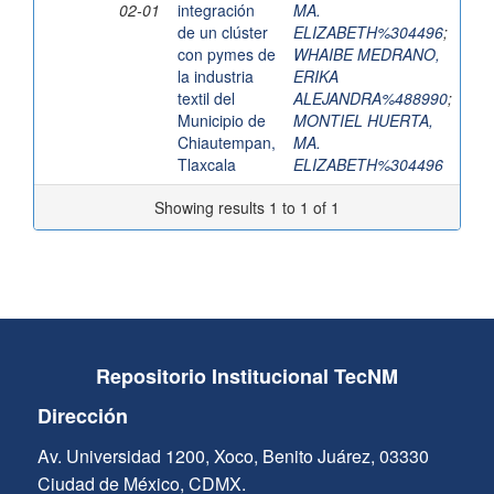
02-01
integración
MA.
de un clúster
ELIZABETH%304496
;
con pymes de
WHAIBE MEDRANO,
la industria
ERIKA
textil del
ALEJANDRA%488990
;
Municipio de
MONTIEL HUERTA,
Chiautempan,
MA.
Tlaxcala
ELIZABETH%304496
Showing results 1 to 1 of 1
Repositorio Institucional TecNM
Dirección
Av. Universidad 1200, Xoco, Benito Juárez, 03330
Ciudad de México, CDMX.