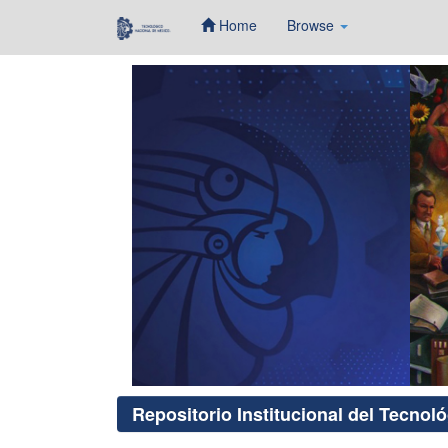
Home
Browse
Skip
navigation
Repositorio Institucional del Tecnol