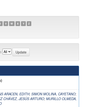
U
V
W
X
Y
Z
:
s)
NS ARACEN, EDITH
;
SIMON MOLINA, CAYETANO
;
Z CHÁVEZ, JESÚS ARTURO
;
MURILLO OLMEDA,
O