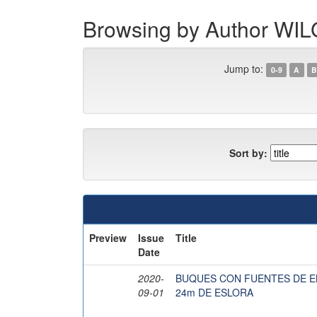
Browsing by Author W
Jump to:
0-9
A
B
Sort by:
Preview
Issue
Title
Date
2020-
BUQUES CON FUENTES DE E
09-01
24m DE ESLORA