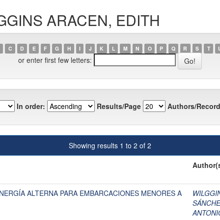
ILGGINS ARACEN, EDITH
C
D
E
F
G
H
I
J
K
L
M
N
O
P
Q
R
S
T
or enter first few letters:
In order:
Results/Page
Authors/Record
Showing results 1 to 2 of 2
Author(
NERGÍA ALTERNA PARA EMBARCACIONES MENORES A
WILGGI
SÁNCHE
ANTONI