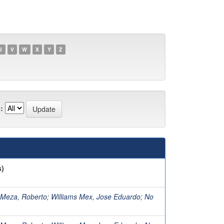
U
V
W
X
Y
Z
:
s)
 Meza, Roberto
;
Williams Mex, Jose Eduardo
;
No