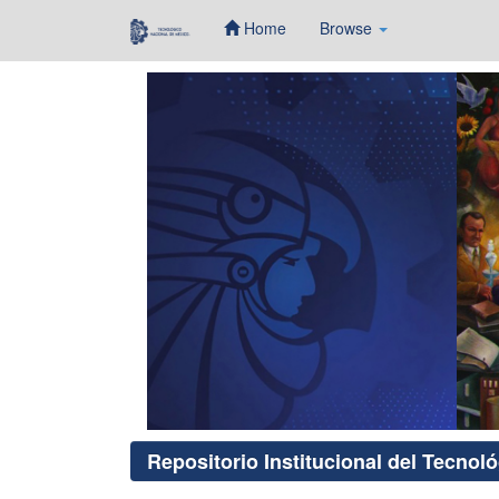
Home
Browse
Skip
navigation
Repositorio Institucional del Tecnol