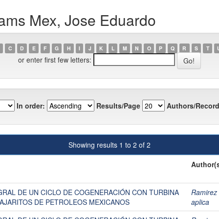
liams Mex, Jose Eduardo
C
D
E
F
G
H
I
J
K
L
M
N
O
P
Q
R
S
T
or enter first few letters:
In order:
Results/Page
Authors/Record
Showing results 1 to 2 of 2
Author(
GRAL DE UN CICLO DE COGENERACIÓN CON TURBINA
Ramirez
PAJARITOS DE PETROLEOS MEXICANOS
aplica