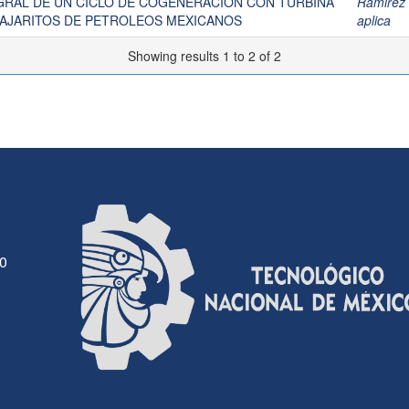
GRAL DE UN CICLO DE COGENERACIÓN CON TURBINA
Ramirez
PAJARITOS DE PETROLEOS MEXICANOS
aplica
Showing results 1 to 2 of 2
30