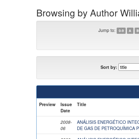
Browsing by Author Wil
Jump to:
0-9
A
B
Sort by:
Preview
Issue
Title
Date
2008-
ANÁLISIS ENERGÉTICO INTE
06
DE GAS DE PETROQUÍMICA 