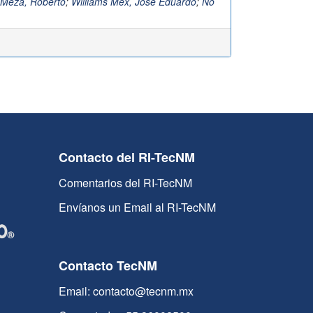
 Meza, Roberto
;
Williams Mex, Jose Eduardo
;
No
Contacto del RI-TecNM
Comentarios del RI-TecNM
Envíanos un Email al RI-TecNM
Contacto TecNM
Email: contacto@tecnm.mx