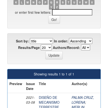
K
L
M
N
O
P
Q
R
S
T
U
V
W
X
Y
Z
or enter first few letters:
Sort by:
In order:
Results/Page
Authors/Record:
Showing results 1 to 1 of 1
Preview
Issue
Title
Author(s)
Date
2021-
DISEÑO DE
PALMA CRUZ,
03-08
MECANISMO
LORENA
;
TERRESTRE
MERLIN