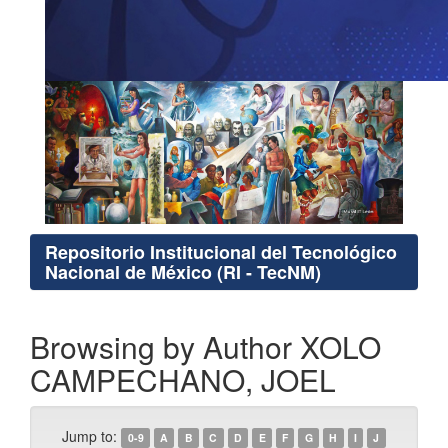
Repositorio Institucional del Tecnológico
Nacional de México (RI - TecNM)
Browsing by Author XOLO
CAMPECHANO, JOEL
Jump to:
0-9
A
B
C
D
E
F
G
H
I
J