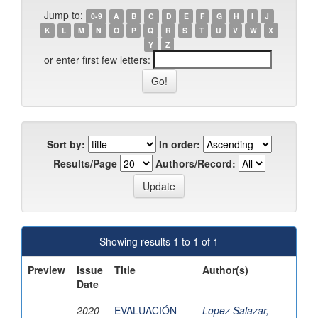
Jump to:
0-9
A
B
C
D
E
F
G
H
I
J
K
L
M
N
O
P
Q
R
S
T
U
V
W
X
Y
Z
or enter first few letters:
Sort by:
In order:
Results/Page
Authors/Record:
Showing results 1 to 1 of 1
Preview
Issue
Title
Author(s)
Date
2020-
EVALUACIÓN
Lopez Salazar,