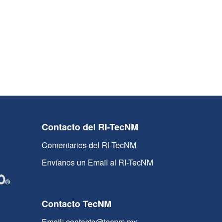
Contacto del RI-TecNM
Comentarios del RI-TecNM
Envíanos un Email al RI-TecNM
Contacto TecNM
Email: contacto@tecnm.mx