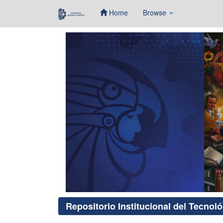
Home
Browse
Skip
navigation
Repositorio Institucional del Tecnol