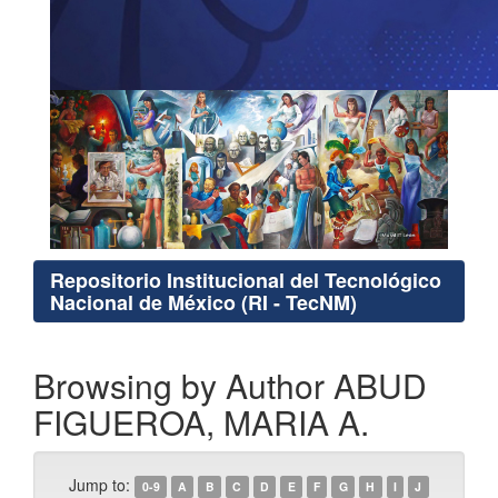
Repositorio Institucional del Tecnológico
Nacional de México (RI - TecNM)
Browsing by Author ABUD
FIGUEROA, MARIA A.
Jump to:
0-9
A
B
C
D
E
F
G
H
I
J