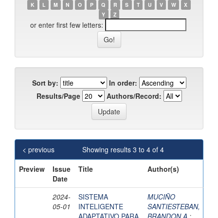
K
L
M
N
O
P
Q
R
S
T
U
V
W
X
Y
Z
or enter first few letters:
Sort by:
In order:
Results/Page
Authors/Record:
< previous
Showing results 3 to 4 of 4
Preview
Issue
Title
Author(s)
Date
2024-
SISTEMA
MUCIÑO
05-01
INTELIGENTE
SANTIESTEBAN,
ADAPTATIVO PARA
BRANDON A.
;