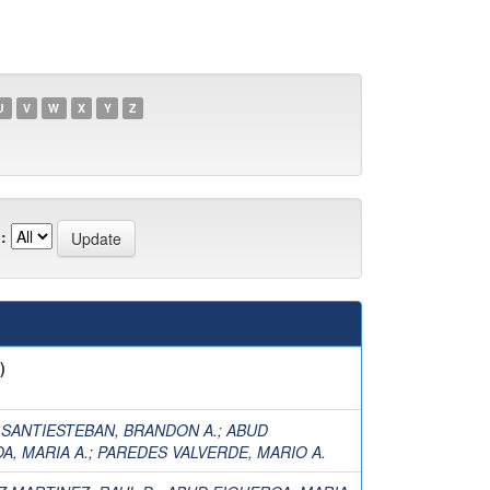
U
V
W
X
Y
Z
:
)
SANTIESTEBAN, BRANDON A.
;
ABUD
A, MARIA A.
;
PAREDES VALVERDE, MARIO A.