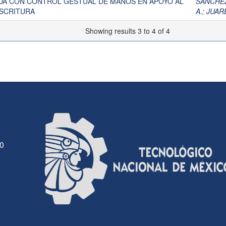
DA CON CONTROL GESTUAL DE MANOS EN APOYO AL
SANCHEZ
ESCRITURA
A.
;
JUAR
Showing results 3 to 4 of 4
30