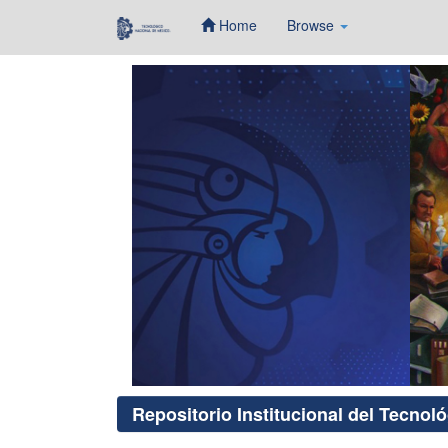
Home
Browse
Skip
navigation
Repositorio Institucional del Tecnol