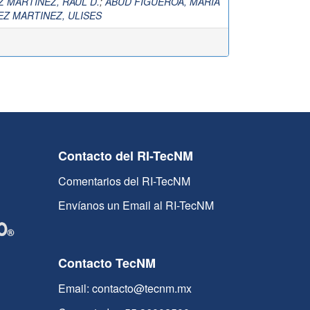
 MARTINEZ, RAUL D.
;
ABUD FIGUEROA, MARIA
EZ MARTINEZ, ULISES
Contacto del RI-TecNM
Comentarios del RI-TecNM
Envíanos un Email al RI-TecNM
Contacto TecNM
Email: contacto@tecnm.mx