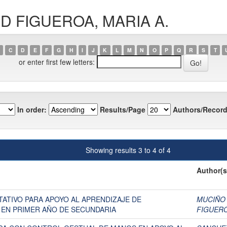
BUD FIGUEROA, MARIA A.
C
D
E
F
G
H
I
J
K
L
M
N
O
P
Q
R
S
T
or enter first few letters:
In order:
Results/Page
Authors/Record
Showing results 3 to 4 of 4
Author(s
TATIVO PARA APOYO AL APRENDIZAJE DE
MUCIÑO 
 EN PRIMER AÑO DE SECUNDARIA
FIGUERO