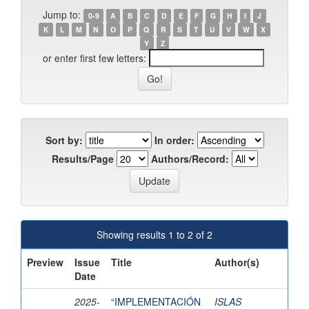
Jump to:
0-9
A
B
C
D
E
F
G
H
I
J
K
L
M
N
O
P
Q
R
S
T
U
V
W
X
Y
Z
or enter first few letters:
Sort by:
In order:
Results/Page
Authors/Record:
Showing results 1 to 2 of 2
Preview
Issue
Title
Author(s)
Date
2025-
“IMPLEMENTACIÓN
ISLAS