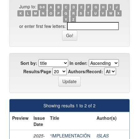
Jump to:
0-9
A
B
C
D
E
F
G
H
I
J
K
L
M
N
O
P
Q
R
S
T
U
V
W
X
Y
Z
or enter first few letters:
Sort by:
In order:
Results/Page
Authors/Record:
Showing results 1 to 2 of 2
Preview
Issue
Title
Author(s)
Date
2025-
“IMPLEMENTACIÓN
ISLAS