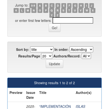
Jump to:
0-9
A
B
C
D
E
F
G
H
I
J
K
L
M
N
O
P
Q
R
S
T
U
V
W
X
Y
Z
or enter first few letters:
Sort by:
In order:
Results/Page
Authors/Record:
Showing results 1 to 2 of 2
Preview
Issue
Title
Author(s)
Date
2025-
“IMPLEMENTACIÓN
ISLAS