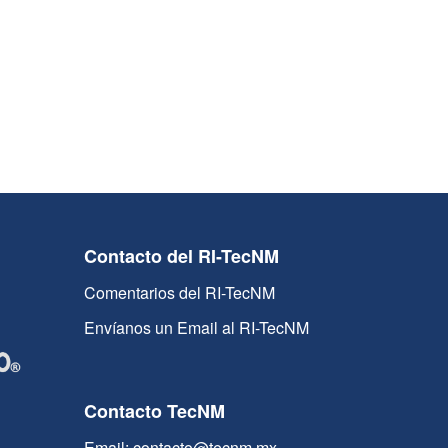
Contacto del RI-TecNM
Comentarios del RI-TecNM
Envíanos un Email al RI-TecNM
Contacto TecNM
Email: contacto@tecnm.mx