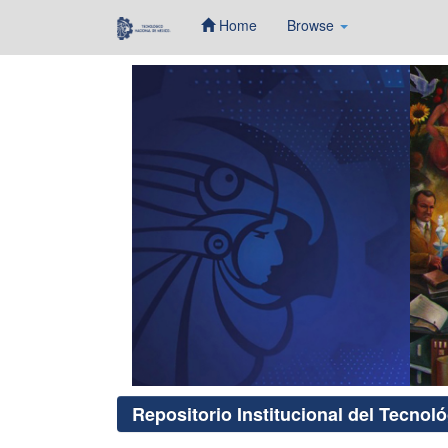
Home
Browse
Skip
navigation
Repositorio Institucional del Tecnol