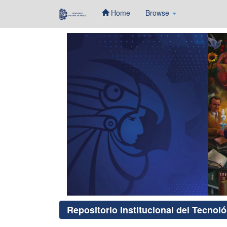
Home
Browse
Skip
navigation
Repositorio Institucional del Tecnol