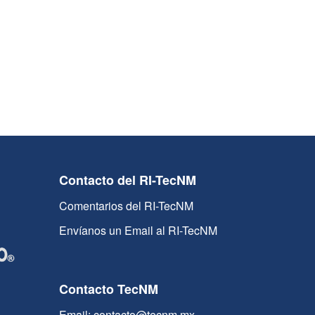
Contacto del RI-TecNM
Comentarios del RI-TecNM
Envíanos un Email al RI-TecNM
Contacto TecNM
Email: contacto@tecnm.mx