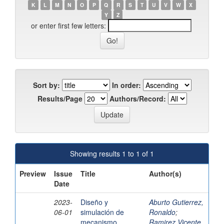
K
L
M
N
O
P
Q
R
S
T
U
V
W
X
Y
Z
or enter first few letters:
Sort by:
In order:
Results/Page
Authors/Record:
Showing results 1 to 1 of 1
Preview
Issue
Title
Author(s)
Date
2023-
Diseño y
Aburto Gutierrez,
06-01
simulación de
Ronaldo
;
mecanismo
Ramirez Vicente,