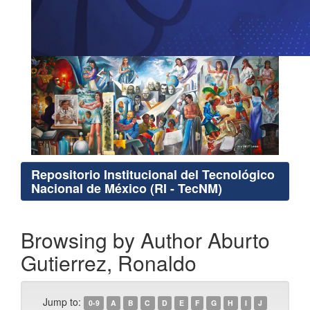
Repositorio Institucional del Tecnológico
Nacional de México (RI - TecNM)
Browsing by Author Aburto
Gutierrez, Ronaldo
Jump to:
0-9
A
B
C
D
E
F
G
H
I
J