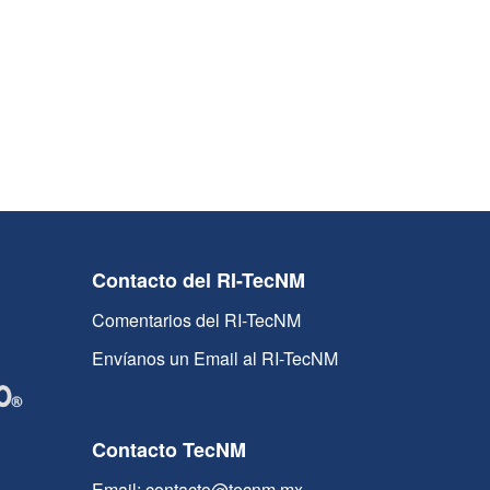
Contacto del RI-TecNM
Comentarios del RI-TecNM
Envíanos un Email al RI-TecNM
Contacto TecNM
Email: contacto@tecnm.mx