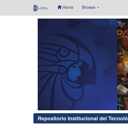
Home
Browse
Skip
navigation
Repositorio Institucional del Tecnol