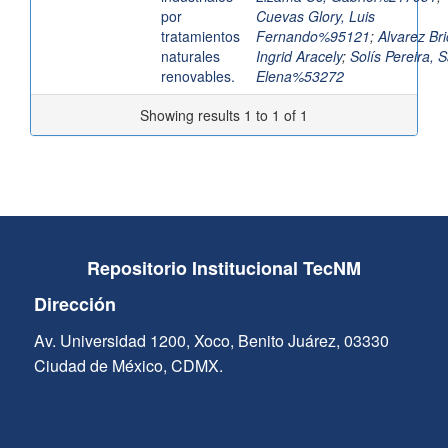
por
Cuevas Glory, Luis
tratamientos
Fernando%95121
;
Alvarez Br
naturales
Ingrid Aracely
;
Solís Pereira, 
renovables.
Elena%53272
Showing results 1 to 1 of 1
Repositorio Institucional TecNM
Dirección
Av. Universidad 1200, Xoco, Benito Juárez, 03330
Ciudad de México, CDMX.