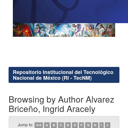
Repositorio Institucional del Tecnológico
Nacional de México (RI - TecNM)
Browsing by Author Alvarez
Briceño, Ingrid Aracely
Jump to:
0-9
A
B
C
D
E
F
G
H
I
J