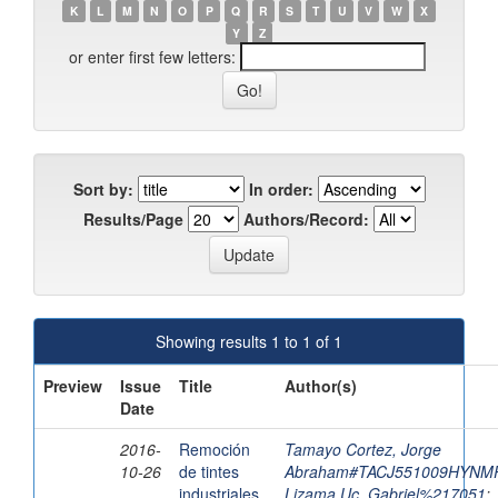
K
L
M
N
O
P
Q
R
S
T
U
V
W
X
Y
Z
or enter first few letters:
Sort by:
In order:
Results/Page
Authors/Record:
Showing results 1 to 1 of 1
Preview
Issue
Title
Author(s)
Date
2016-
Remoción
Tamayo Cortez, Jorge
10-26
de tintes
Abraham#TACJ551009HYNM
industriales
Lizama Uc, Gabriel%217051
;