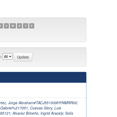
U
V
W
X
Y
Z
:
rtez, Jorge Abraham#TACJ551009HYNMRR00
;
 Gabriel%217051
;
Cuevas Glory, Luis
95121
;
Alvarez Briceño, Ingrid Aracely
;
Solís