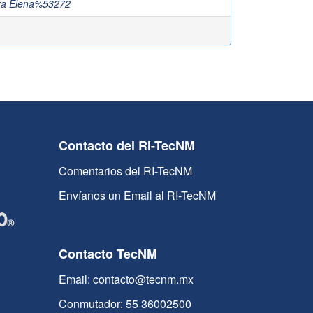
ara Elena%53272
Contacto del RI-TecNM
Comentarios del RI-TecNM
Envíanos un Email al RI-TecNM
Contacto TecNM
Email: contacto@tecnm.mx
Conmutador: 55 36002500