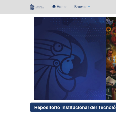
Home
Browse
Skip
navigation
Repositorio Institucional del Tecnol