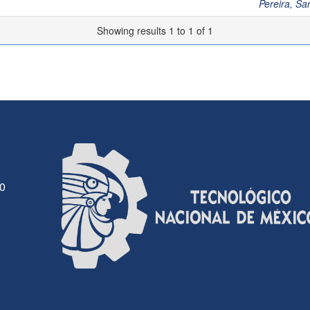
Pereira, S
Showing results 1 to 1 of 1
30