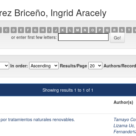
ez Briceño, Ingrid Aracely
C
D
E
F
G
H
I
J
K
L
M
N
O
P
Q
R
S
T
or enter first few letters:
In order:
Results/Page
Authors/Record
Showing results 1 to 1 of 1
Author(s)
 por tratamientos naturales renovables.
Tamayo Co
Lizama Uc,
Fernando%