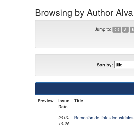
Browsing by Author Alvar
Jump to:
0-9
A
B
Sort by:
Preview
Issue
Title
Date
2016-
Remoción de tintes industriales
10-26