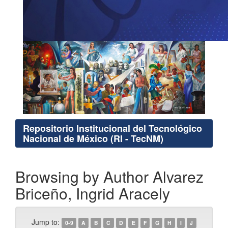
Repositorio Institucional del Tecnológico
Nacional de México (RI - TecNM)
Browsing by Author Alvarez
Briceño, Ingrid Aracely
Jump to:
0-9
A
B
C
D
E
F
G
H
I
J