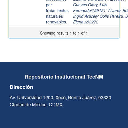
por
Cuevas Glory, Luis
tratamientos
Fernando%95121
;
Alvarez Br
naturales
Ingrid Aracely
;
Solís Pereira, 
renovables.
Elena%53272
Showing results 1 to 1 of 1
Repositorio Institucional TecNM
Dirección
Av. Universidad 1200, Xoco, Benito Juárez, 03330
Ciudad de México, CDMX.