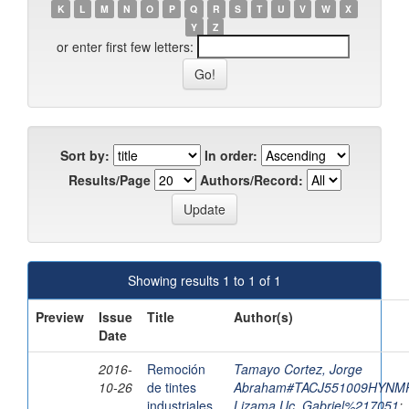
K
L
M
N
O
P
Q
R
S
T
U
V
W
X
Y
Z
or enter first few letters:
Sort by:
In order:
Results/Page
Authors/Record:
Showing results 1 to 1 of 1
Preview
Issue
Title
Author(s)
Date
2016-
Remoción
Tamayo Cortez, Jorge
10-26
de tintes
Abraham#TACJ551009HYNM
industriales
Lizama Uc, Gabriel%217051
;