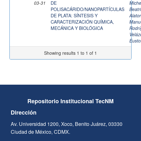
03-31
DE
Miche
POLISACÁRIDO/NANOPARTÍCULAS
Beat
DE PLATA: SÍNTESIS Y
Alato
CARACTERIZACIÓN QUÍMICA,
Manu
MECÁNICA Y BIOLÓGICA
Rodrí
Veláz
Eusto
Showing results 1 to 1 of 1
Repositorio Institucional TecNM
Dirección
Av. Universidad 1200, Xoco, Benito Juárez, 03330
Ciudad de México, CDMX.