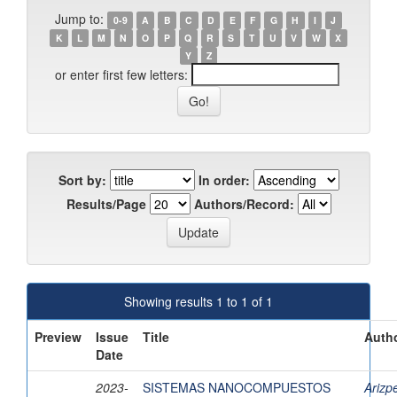
Jump to:
0-9
A
B
C
D
E
F
G
H
I
J
K
L
M
N
O
P
Q
R
S
T
U
V
W
X
Y
Z
or enter first few letters:
Sort by:
In order:
Results/Page
Authors/Record:
Showing results 1 to 1 of 1
Preview
Issue
Title
Autho
Date
2023-
SISTEMAS NANOCOMPUESTOS
Arizp