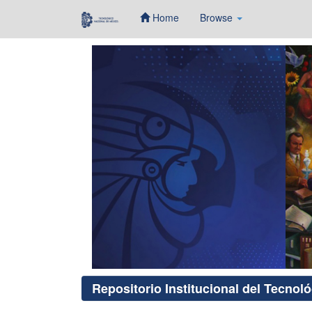
Home
Browse
Skip
navigation
Repositorio Institucional del Tecnol