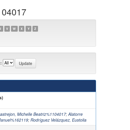
1104017
U
V
W
X
Y
Z
:
s)
astrejon, Michelle Beatriz%1104017
;
Alatorre
Manuel%162119
;
Rodríguez Velázquez, Eustolia