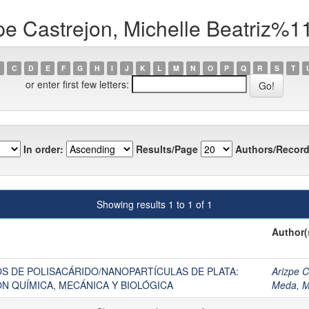
pe Castrejon, Michelle Beatriz%
C
D
E
F
G
H
I
J
K
L
M
N
O
P
Q
R
S
T
or enter first few letters:
In order:
Results/Page
Authors/Record
Showing results 1 to 1 of 1
Author(
 DE POLISACÁRIDO/NANOPARTÍCULAS DE PLATA:
Arizpe C
ÓN QUÍMICA, MECÁNICA Y BIOLÓGICA
Meda, 