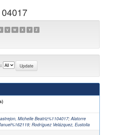
1104017
U
V
W
X
Y
Z
:
s)
astrejon, Michelle Beatriz%1104017
;
Alatorre
Manuel%162119
;
Rodríguez Velázquez, Eustolia