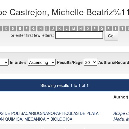
pe Castrejon, Michelle Beatriz%
C
D
E
F
G
H
I
J
K
L
M
N
O
P
Q
R
S
T
or enter first few letters:
In order:
Results/Page
Authors/Record
Showing results 1 to 1 of 1
Author(
 DE POLISACÁRIDO/NANOPARTÍCULAS DE PLATA:
Arizpe C
ÓN QUÍMICA, MECÁNICA Y BIOLÓGICA
Meda, 