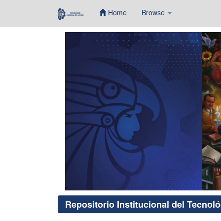
Home
Browse
Skip
navigation
Repositorio Institucional del Tecnol