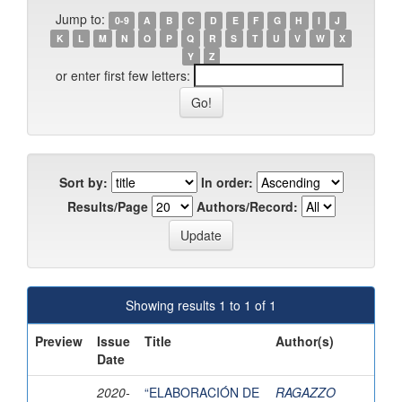
Jump to:
0-9
A
B
C
D
E
F
G
H
I
J
K
L
M
N
O
P
Q
R
S
T
U
V
W
X
Y
Z
or enter first few letters:
Sort by:
In order:
Results/Page
Authors/Record:
Showing results 1 to 1 of 1
Preview
Issue
Title
Author(s)
Date
2020-
“ELABORACIÓN DE
RAGAZZO