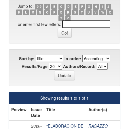
Jump to:
0-9
A
B
C
D
E
F
G
H
I
J
K
L
M
N
O
P
Q
R
S
T
U
V
W
X
Y
Z
or enter first few letters:
Sort by:
In order:
Results/Page
Authors/Record:
Showing results 1 to 1 of 1
Preview
Issue
Title
Author(s)
Date
2020-
“ELABORACIÓN DE
RAGAZZO